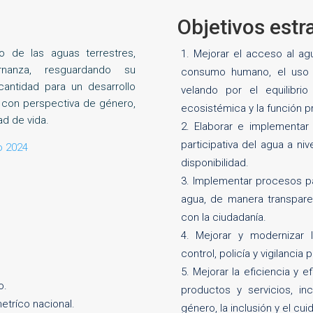
Objetivos estr
so de las aguas terrestres,
Mejorar el acceso al agu
nanza, resguardando su
consumo humano, el uso 
cantidad para un desarrollo
velando por el equilibrio
o y con perspectiva de género,
ecosistémica y la función p
ad de vida.
Elaborar e implementar 
participativa del agua a ni
o 2024
disponibilidad.
Implementar procesos par
agua, de manera transpare
con la ciudadanía.
Mejorar y modernizar l
control, policía y vigilanci
Mejorar la eficiencia y e
o.
productos y servicios, in
etríco nacional.
género, la inclusión y el c